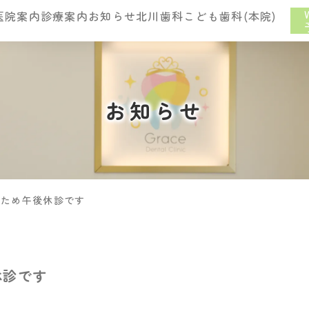
医院案内
診療案内
お知らせ
北川歯科こども歯科(本院)
お知らせ
診のため午後休診です
休診です