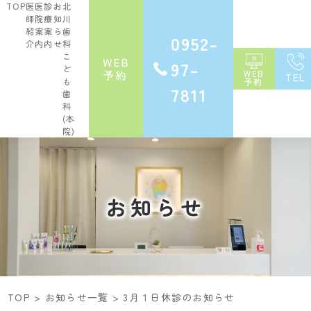
TOP
医
医
診
お
北
師
院
療
知
川
紹
案
案
ら
歯
0952-
介
内
内
せ
科
こ
WEB
97-
ど
予約
WEB
TEL
も
予約
7811
歯
科
(本
院)
お知らせ
TOP
>
お知らせ一覧
>
3月１日休診のお知らせ